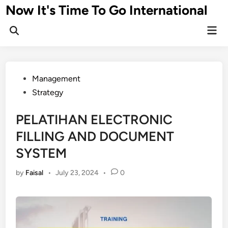
Skip
Now It's Time To Go International
to
Mai
content
Men
Posted
Management
in
Strategy
PELATIHAN ELECTRONIC
FILLING AND DOCUMENT
SYSTEM
by
Faisal
•
July 23, 2024
•
0