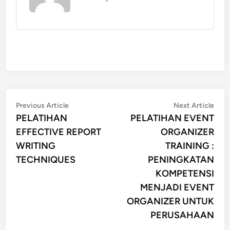
Post
Previous
Nex
Previous Article
Next Article
article:
artic
PELATIHAN
PELATIHAN EVENT
navigation
EFFECTIVE REPORT
ORGANIZER
WRITING
TRAINING :
TECHNIQUES
PENINGKATAN
KOMPETENSI
MENJADI EVENT
ORGANIZER UNTUK
PERUSAHAAN