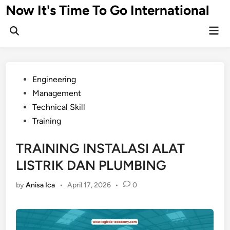
Skip
Now It's Time To Go International
to
Mai
content
Men
Posted
Engineering
in
Management
Technical Skill
Training
TRAINING INSTALASI ALAT
LISTRIK DAN PLUMBING
by
Anisa Ica
•
April 17, 2026
•
0