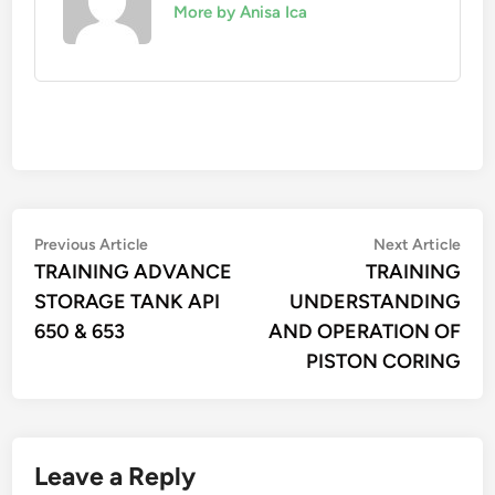
More by Anisa Ica
Post
Previous
Nex
Previous Article
Next Article
article:
artic
TRAINING ADVANCE
TRAINING
navigation
STORAGE TANK API
UNDERSTANDING
650 & 653
AND OPERATION OF
PISTON CORING
Leave a Reply