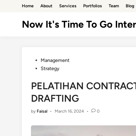
Skip
Home
About
Services
Portfolios
Team
Blog
to
content
Now It's Time To Go Inter
Posted
Management
in
Strategy
PELATIHAN CONTRACT
DRAFTING
by
Faisal
•
March 16, 2024
•
0