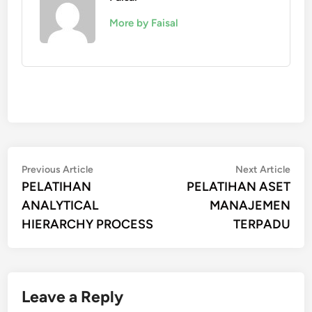
More by Faisal
Post
Previous
Nex
Previous Article
Next Article
article:
artic
PELATIHAN
PELATIHAN ASET
navigation
ANALYTICAL
MANAJEMEN
HIERARCHY PROCESS
TERPADU
Leave a Reply