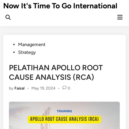
Skip
Now It's Time To Go International
to
Mai
content
Men
Posted
Management
in
Strategy
PELATIHAN APOLLO ROOT
CAUSE ANALYSIS (RCA)
by
Faisal
•
May 19, 2024
•
0