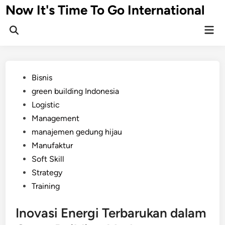
Skip
Now It's Time To Go International
to
Mai
content
Men
Posted
Bisnis
in
green building Indonesia
Logistic
Management
manajemen gedung hijau
Manufaktur
Soft Skill
Strategy
Training
Inovasi Energi Terbarukan dalam