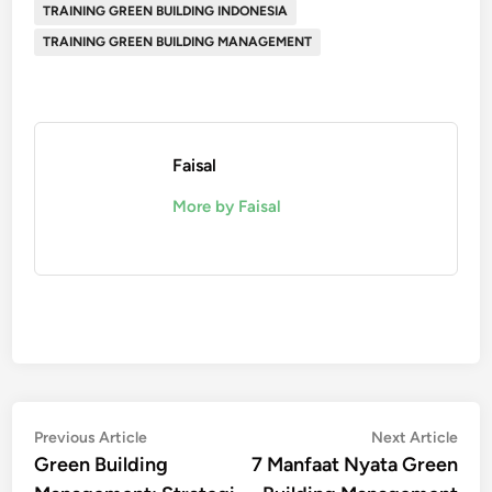
TRAINING GREEN BUILDING INDONESIA
TRAINING GREEN BUILDING MANAGEMENT
Faisal
More by Faisal
Post
Previous
Nex
Previous Article
Next Article
article:
artic
Green Building
7 Manfaat Nyata Green
navigation