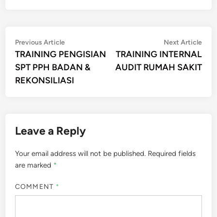
Post
Previous
Nex
Previous Article
Next Article
article:
artic
TRAINING PENGISIAN
TRAINING INTERNAL
navigation
SPT PPH BADAN &
AUDIT RUMAH SAKIT
REKONSILIASI
Leave a Reply
Your email address will not be published.
Required fields
are marked
*
COMMENT
*