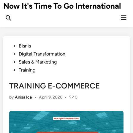
Skip
Now It's Time To Go International
to
Mai
content
Men
Posted
Bisnis
in
Digital Transformation
Sales & Marketing
Training
TRAINING E-COMMERCE
by
Anisa Ica
•
April 9, 2026
•
0