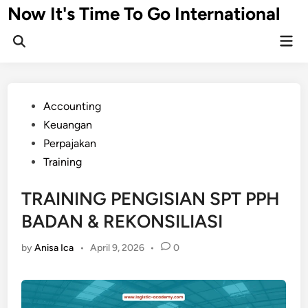
Skip
Now It's Time To Go International
to
Mai
content
Men
Posted
Accounting
in
Keuangan
Perpajakan
Training
TRAINING PENGISIAN SPT PPH
BADAN & REKONSILIASI
by
Anisa Ica
•
April 9, 2026
•
0