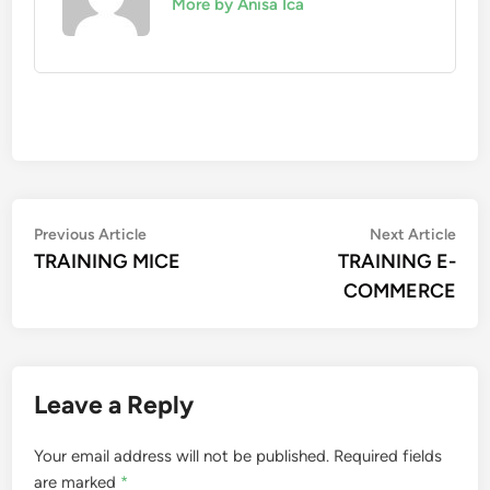
More by Anisa Ica
Post
Previous
Nex
Previous Article
Next Article
article:
artic
TRAINING MICE
TRAINING E-
navigation
COMMERCE
Leave a Reply
Your email address will not be published.
Required fields
are marked
*