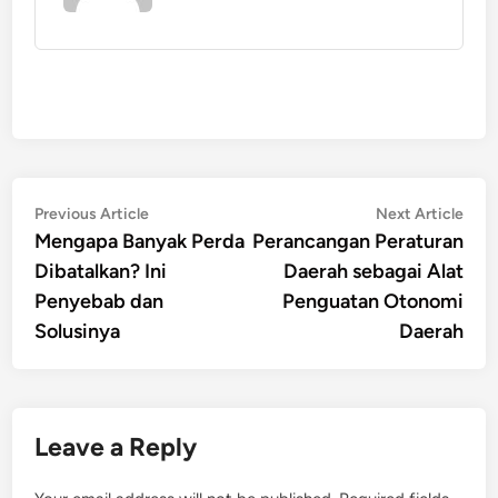
Post
Previous
Nex
Previous Article
Next Article
article:
artic
Mengapa Banyak Perda
Perancangan Peraturan
navigation
Dibatalkan? Ini
Daerah sebagai Alat
Penyebab dan
Penguatan Otonomi
Solusinya
Daerah
Leave a Reply