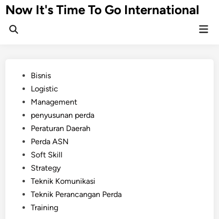
Skip
Now It's Time To Go International
to
Mai
content
Men
Posted
Bisnis
in
Logistic
Management
penyusunan perda
Peraturan Daerah
Perda ASN
Soft Skill
Strategy
Teknik Komunikasi
Teknik Perancangan Perda
Training