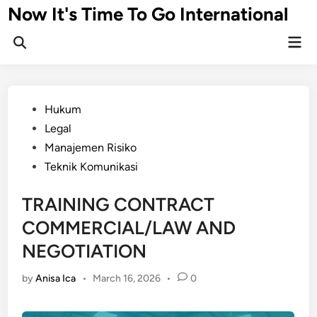
Skip
Now It's Time To Go International
to
Mai
content
Men
Posted
Hukum
in
Legal
Manajemen Risiko
Teknik Komunikasi
TRAINING CONTRACT
COMMERCIAL/LAW AND
NEGOTIATION
by
Anisa Ica
•
March 16, 2026
•
0