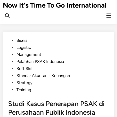
Skip
Now It's Time To Go International
to
Mai
content
Men
Posted
Bisnis
in
Logistic
Management
Pelatihan PSAK Indonesia
Soft Skill
Standar Akuntansi Keuangan
Strategy
Training
Studi Kasus Penerapan PSAK di
Perusahaan Publik Indonesia