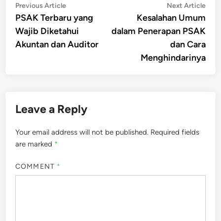
Post
Previous
Nex
Previous Article
Next Article
article:
artic
PSAK Terbaru yang
Kesalahan Umum
navigation
Wajib Diketahui
dalam Penerapan PSAK
Akuntan dan Auditor
dan Cara
Menghindarinya
Leave a Reply
Your email address will not be published.
Required fields
are marked
*
COMMENT
*