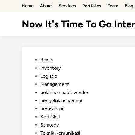
Skip
Home
About
Services
Portfolios
Team
Blog
to
content
Now It's Time To Go Inter
Posted
Bisnis
in
Inventory
Logistic
Management
pelatihan audit vendor
pengelolaan vendor
perusahaan
Soft Skill
Strategy
Teknik Komunikasi