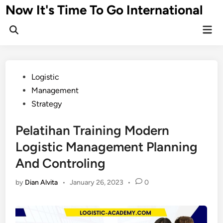
Skip
Now It's Time To Go International
to
Mai
content
Men
Posted
Logistic
in
Management
Strategy
Pelatihan Training Modern
Logistic Management Planning
And Controling
by
Dian Alvita
•
January 26, 2023
•
0