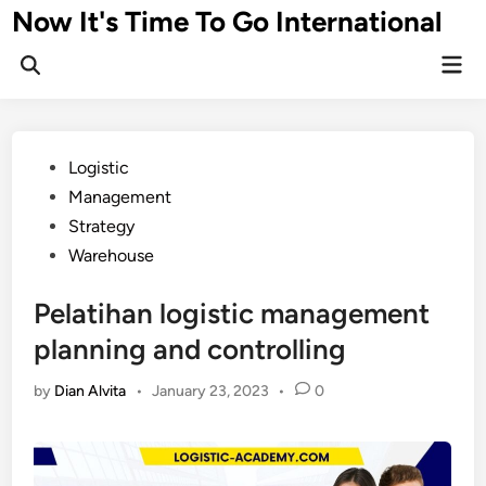
Skip
Now It's Time To Go International
to
Mai
content
Men
Posted
Logistic
in
Management
Strategy
Warehouse
Pelatihan logistic management
planning and controlling
by
Dian Alvita
•
January 23, 2023
•
0