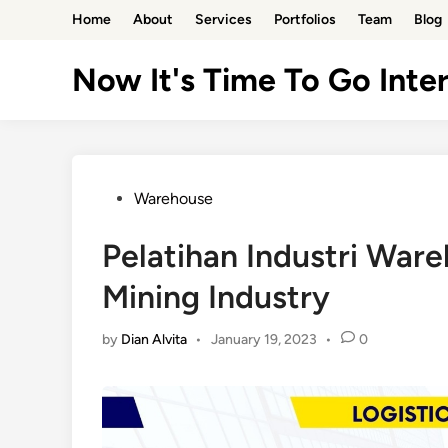
Skip
Home
About
Services
Portfolios
Team
Blog
to
content
Now It's Time To Go Inter
Posted
Warehouse
in
Pelatihan Industri Wa
Mining Industry
by
Dian Alvita
•
January 19, 2023
•
0