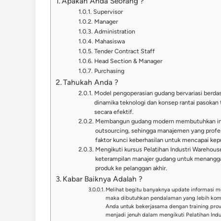
Apakah Anda Seorang ?
Supervisor
Manager
Administration
Mahasiswa
Tender Contract Staff
Head Section & Manager
Purchasing
Tahukah Anda ?
Model pengoperasian gudang bervariasi berdasar
dinamika teknologi dan konsep rantai pasokan
secara efektif.
Membangun gudang modern membutuhkan investa
outsourcing, sehingga manajemen yang profes
faktor kunci keberhasilan untuk mencapai kep
Mengikuti kursus Pelatihan Industri Wareho
keterampilan manajer gudang untuk menangga
produk ke pelanggan akhir.
Kabar Baiknya Adalah ?
Melihat begitu banyaknya update informasi m
maka dibutuhkan pendalaman yang lebih komp
Anda untuk bekerjasama dengan training pro
menjadi jenuh dalam mengikuti Pelatihan Indu