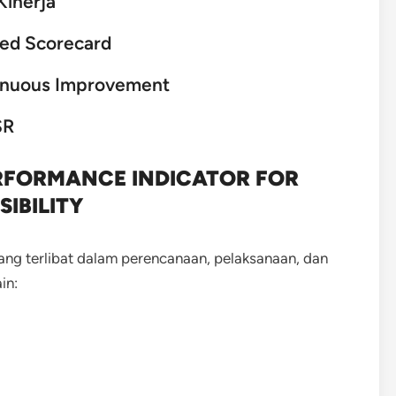
Kinerja
ced Scorecard
tinuous Improvement
SR
ERFORMANCE INDICATOR FOR
IBILITY
 yang terlibat dalam perencanaan, pelaksanaan, dan
in: