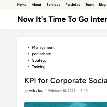
Skip
Home
About
Services
Portfolios
Team
Blog
to
content
Now It's Time To Go Inter
Posted
Management
in
perusahaan
Strategy
Training
KPI for Corporate Socia
by
Anisa Ica
•
February 18, 2026
•
0