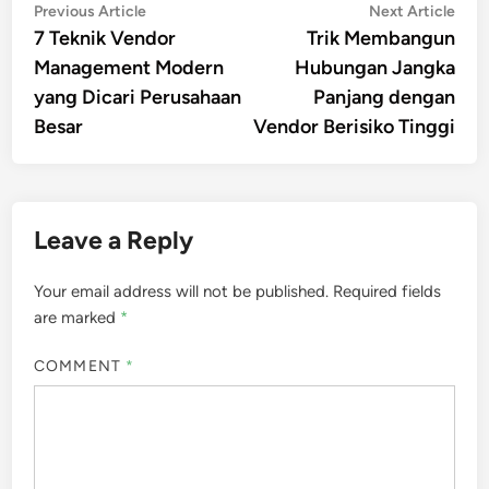
Post
Previous
Nex
Previous Article
Next Article
article:
artic
7 Teknik Vendor
Trik Membangun
navigation
Management Modern
Hubungan Jangka
yang Dicari Perusahaan
Panjang dengan
Besar
Vendor Berisiko Tinggi
Leave a Reply
Your email address will not be published.
Required fields
are marked
*
COMMENT
*