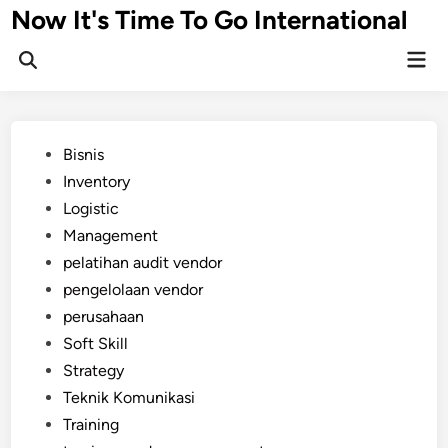
Skip
Now It's Time To Go International
to
Mai
content
Men
Posted
Bisnis
in
Inventory
Logistic
Management
pelatihan audit vendor
pengelolaan vendor
perusahaan
Soft Skill
Strategy
Teknik Komunikasi
Training