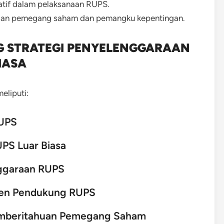
atif dalam pelaksanaan RUPS.
ngan pemegang saham dan pemangku kepentingan.
NG STRATEGI PENYELENGGARAAN
IASA
eliputi:
RUPS
PS Luar Biasa
ggaraan RUPS
en Pendukung RUPS
emberitahuan Pemegang Saham