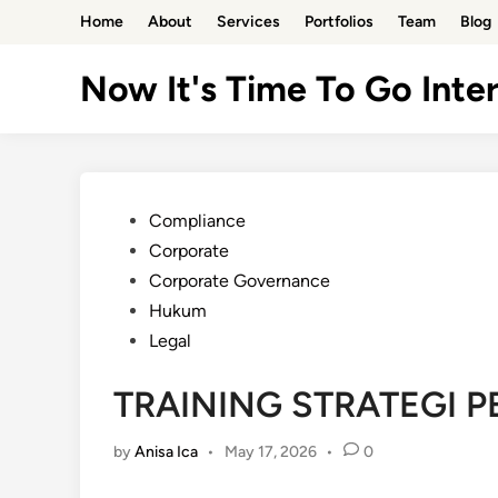
Skip
Home
About
Services
Portfolios
Team
Blog
to
content
Now It's Time To Go Inter
Posted
Compliance
in
Corporate
Corporate Governance
Hukum
Legal
TRAINING STRATEGI 
by
Anisa Ica
•
May 17, 2026
•
0