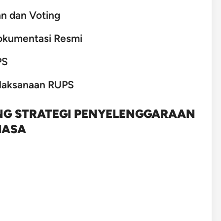
n dan Voting
okumentasi Resmi
PS
elaksanaan RUPS
ING STRATEGI PENYELENGGARAAN
IASA