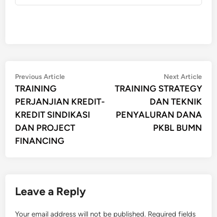
Post
Previous
Nex
Previous Article
Next Article
article:
artic
TRAINING
TRAINING STRATEGY
navigation
PERJANJIAN KREDIT-
DAN TEKNIK
KREDIT SINDIKASI
PENYALURAN DANA
DAN PROJECT
PKBL BUMN
FINANCING
Leave a Reply
Your email address will not be published.
Required fields