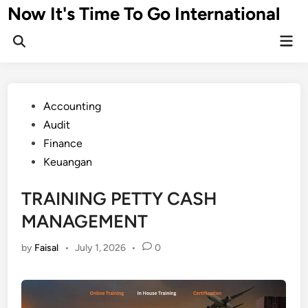
Skip
Now It's Time To Go International
to
Mai
content
Men
Posted
Accounting
in
Audit
Finance
Keuangan
TRAINING PETTY CASH
MANAGEMENT
by
Faisal
•
July 1, 2026
•
0