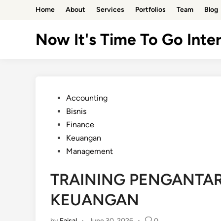
Skip
Home
About
Services
Portfolios
Team
Blog
to
content
Now It's Time To Go Inter
Posted
Accounting
in
Bisnis
Finance
Keuangan
Management
TRAINING PENGANTA
KEUANGAN
by
Faisal
•
June 30, 2026
•
0