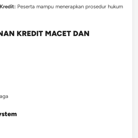
redit:
Peserta mampu menerapkan prosedur hukum
NAN KREDIT MACET DAN
baga
System