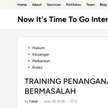
Skip
Home
About
Services
Portfolios
Team
Blog
to
content
Now It's Time To Go Inter
Posted
Hukum
in
Keuangan
Perbankan
Risiko
TRAINING PENANGAN
BERMASALAH
by
Faisal
•
June 29, 2026
•
0