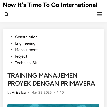
Skip
Now It's Time To Go International
to
Mai
content
Men
Posted
Construction
in
Engineering
Management
Project
Technical Skill
TRAINING MANAJEMEN
PROYEK DENGAN PRIMAVERA
by
Anisa Ica
•
May 23, 2026
•
0