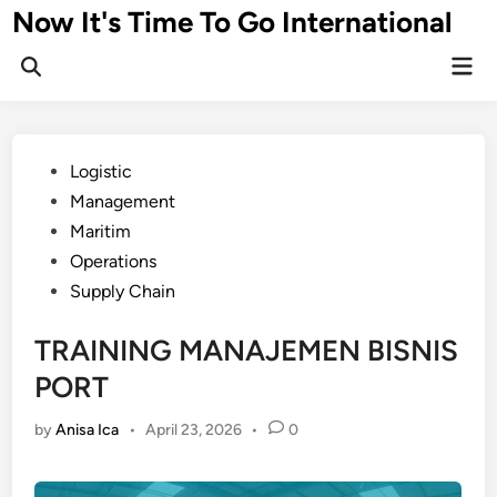
Skip
Now It's Time To Go International
to
Mai
content
Men
Posted
Logistic
in
Management
Maritim
Operations
Supply Chain
TRAINING MANAJEMEN BISNIS
PORT
by
Anisa Ica
•
April 23, 2026
•
0