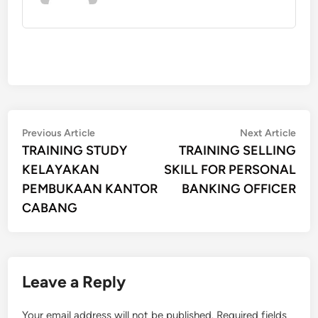
Post
Previous
Nex
Previous Article
Next Article
article:
artic
TRAINING STUDY
TRAINING SELLING
navigation
KELAYAKAN
SKILL FOR PERSONAL
PEMBUKAAN KANTOR
BANKING OFFICER
CABANG
Leave a Reply
Your email address will not be published.
Required fields