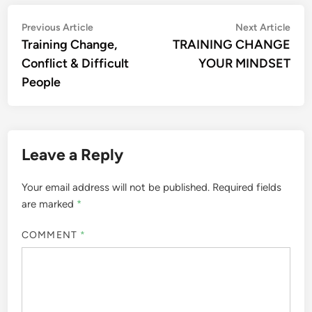
Post
Previous
Nex
Previous Article
Next Article
article:
artic
Training Change,
TRAINING CHANGE
navigation
Conflict & Difficult
YOUR MINDSET
People
Leave a Reply
Your email address will not be published.
Required fields
are marked
*
COMMENT
*