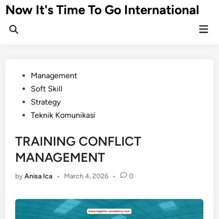
Skip
Now It's Time To Go International
to
Mai
content
Men
Posted
Management
in
Soft Skill
Strategy
Teknik Komunikasi
TRAINING CONFLICT
MANAGEMENT
by
Anisa Ica
•
March 4, 2026
•
0