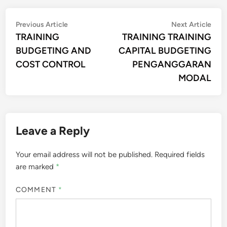
Post
Previous
Nex
Previous Article
Next Article
article:
artic
TRAINING
TRAINING TRAINING
navigation
BUDGETING AND
CAPITAL BUDGETING
COST CONTROL
PENGANGGARAN
MODAL
Leave a Reply
Your email address will not be published.
Required fields
are marked
*
COMMENT
*