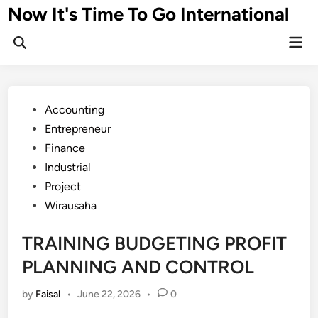
Skip
Now It's Time To Go International
to
Mai
content
Men
Posted
Accounting
in
Entrepreneur
Finance
Industrial
Project
Wirausaha
TRAINING BUDGETING PROFIT
PLANNING AND CONTROL
by
Faisal
•
June 22, 2026
•
0