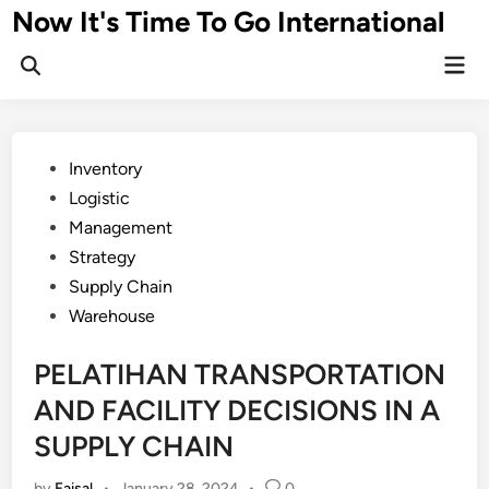
Skip
Now It's Time To Go International
to
Mai
content
Men
Posted
Inventory
in
Logistic
Management
Strategy
Supply Chain
Warehouse
PELATIHAN TRANSPORTATION
AND FACILITY DECISIONS IN A
SUPPLY CHAIN
by
Faisal
•
January 28, 2024
•
0