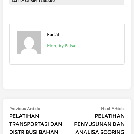
SUPPLY CHAIN TERBARU
Faisal
More by Faisal
Post
Previous
Nex
Previous Article
Next Article
article:
artic
PELATIHAN
PELATIHAN
navigation
TRANSPORTASI DAN
PENYUSUNAN DAN
DISTRIBUSI BAHAN
ANALISA SCORING