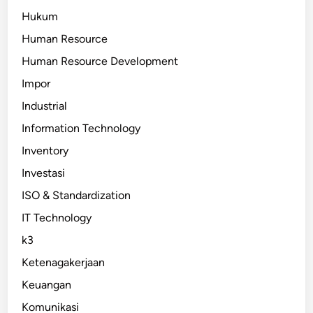
Hukum
Human Resource
Human Resource Development
Impor
Industrial
Information Technology
Inventory
Investasi
ISO & Standardization
IT Technology
k3
Ketenagakerjaan
Keuangan
Komunikasi