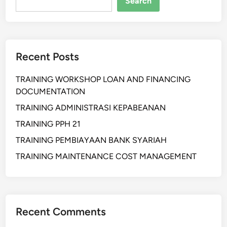
Search
Recent Posts
TRAINING WORKSHOP LOAN AND FINANCING
DOCUMENTATION
TRAINING ADMINISTRASI KEPABEANAN
TRAINING PPH 21
TRAINING PEMBIAYAAN BANK SYARIAH
TRAINING MAINTENANCE COST MANAGEMENT
Recent Comments