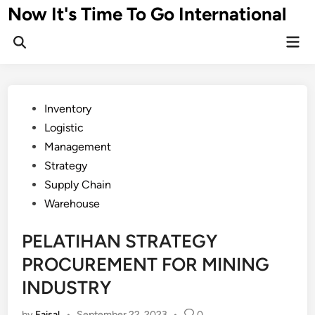
Skip
Now It's Time To Go International
to
Mai
content
Men
Posted
Inventory
in
Logistic
Management
Strategy
Supply Chain
Warehouse
PELATIHAN STRATEGY
PROCUREMENT FOR MINING
INDUSTRY
by
Faisal
•
September 22, 2023
•
0