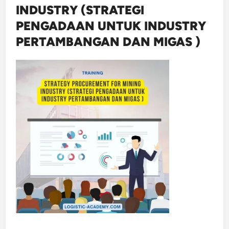
INDUSTRY (STRATEGI
PENGADAAN UNTUK INDUSTRY
PERTAMBANGAN DAN MIGAS )