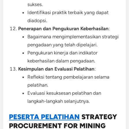
sukses.
Identifikasi praktik terbaik yang dapat
diadopsi.
Penerapan dan Pengukuran Keberhasilan
:
Bagaimana mengimplementasikan strategi
pengadaan yang telah dipelajari.
Pengukuran kinerja dan indikator
keberhasilan dalam pengadaan.
Kesimpulan dan Evaluasi Pelatihan
:
Refleksi tentang pembelajaran selama
pelatihan.
Evaluasi kesuksesan pelatihan dan
langkah-langkah selanjutnya.
PESERTA PELATIHAN
STRATEGY
PROCUREMENT FOR MINING