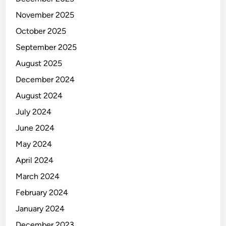
November 2025
October 2025
September 2025
August 2025
December 2024
August 2024
July 2024
June 2024
May 2024
April 2024
March 2024
February 2024
January 2024
December 2023