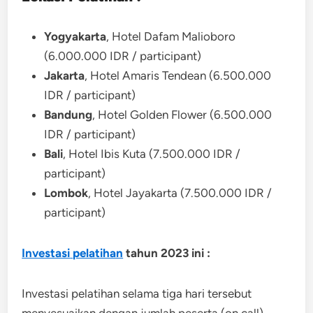
Yogyakarta
, Hotel Dafam Malioboro
(6.000.000 IDR / participant)
Jakarta
, Hotel Amaris Tendean (6.500.000
IDR / participant)
Bandung
, Hotel Golden Flower (6.500.000
IDR / participant)
Bali
, Hotel Ibis Kuta (7.500.000 IDR /
participant)
Lombok
, Hotel Jayakarta (7.500.000 IDR /
participant)
Investasi
pelatihan
tahun 2023 ini :
Investasi
pelatihan selama tiga hari tersebut
menyesuaikan dengan jumlah peserta (on call).