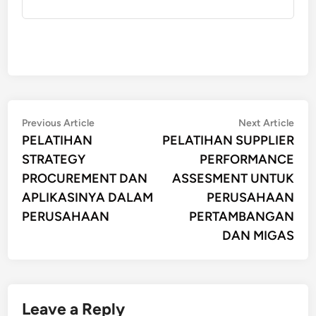
Post
Previous
Nex
Previous Article
Next Article
article:
artic
PELATIHAN
PELATIHAN SUPPLIER
navigation
STRATEGY
PERFORMANCE
PROCUREMENT DAN
ASSESMENT UNTUK
APLIKASINYA DALAM
PERUSAHAAN
PERUSAHAAN
PERTAMBANGAN
DAN MIGAS
Leave a Reply