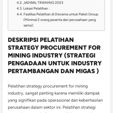
JADWAL TRAINING 2023
Lokasi Pelatihan :
Fasilitas Pelatihan di Diorama untuk Paket Group
(Minimal 2 orang peserta dari perusahaan yang
sama):
DESKRIPSI PELATIHAN
STRATEGY PROCUREMENT FOR
MINING INDUSTRY (STRATEGI
PENGADAAN UNTUK INDUSTRY
PERTAMBANGAN DAN MIGAS )
Pelatihan strategy procurement for mining
industry, sangat penting karena memiliki dampak
yang signifikan pada operasional dan keberhasilan
perusahaan dalam sektor ini.
Pelatihan strategi