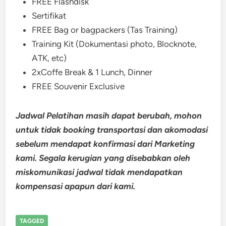
FREE Flashdisk
Sertifikat
FREE Bag or bagpackers (Tas Training)
Training Kit (Dokumentasi photo, Blocknote,
ATK, etc)
2xCoffe Break & 1 Lunch, Dinner
FREE Souvenir Exclusive
Jadwal Pelatihan masih dapat berubah, mohon
untuk tidak booking transportasi dan akomodasi
sebelum mendapat konfirmasi dari Marketing
kami. Segala kerugian yang disebabkan oleh
miskomunikasi jadwal tidak mendapatkan
kompensasi apapun dari kami.
TAGGED