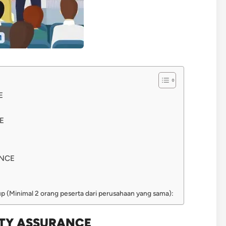
E
E
ANCE
oup (Minimal 2 orang peserta dari perusahaan yang sama):
ITY ASSURANCE