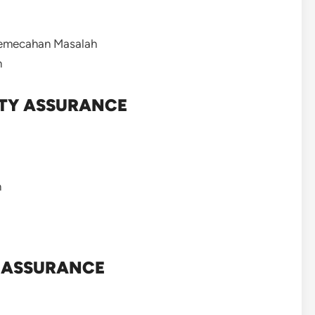
Pemecahan Masalah
m
ITY ASSURANCE
n
Y ASSURANCE