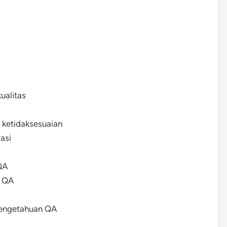
ualitas
p ketidaksesuaian
asi
QA
n QA
pengetahuan QA