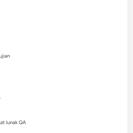
jian
n
at lunak QA