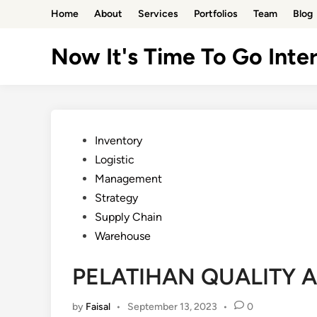
Skip
Home
About
Services
Portfolios
Team
Blog
to
content
Now It's Time To Go Inter
Posted
Inventory
in
Logistic
Management
Strategy
Supply Chain
Warehouse
PELATIHAN QUALITY 
by
Faisal
•
September 13, 2023
•
0