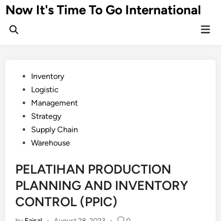
Skip
Now It's Time To Go International
to
Mai
content
Men
Posted
Inventory
in
Logistic
Management
Strategy
Supply Chain
Warehouse
PELATIHAN PRODUCTION
PLANNING AND INVENTORY
CONTROL (PPIC)
by
Faisal
•
August 28, 2023
•
0