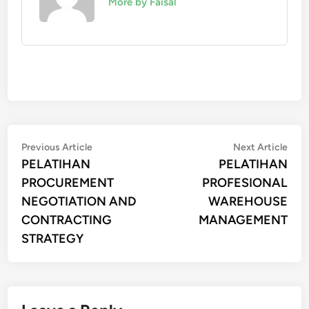
More by Faisal
Post
Previous
Nex
Previous Article
Next Article
article:
artic
PELATIHAN
PELATIHAN
navigation
PROCUREMENT
PROFESIONAL
NEGOTIATION AND
WAREHOUSE
CONTRACTING
MANAGEMENT
STRATEGY