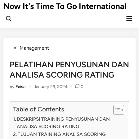
Skip
Now It's Time To Go International
to
Mai
content
Men
Posted
Management
in
PELATIHAN PENYUSUNAN DAN
ANALISA SCORING RATING
by
Faisal
•
January 29, 2024
•
0
Table of Contents
DESKRIPSI TRAINING PENYUSUNAN DAN
ANALISA SCORING RATING
TUJUAN TRAINING ANALISA SCORING