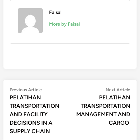
Faisal
More by Faisal
Post
Previous
Nex
Previous Article
Next Article
article:
artic
PELATIHAN
PELATIHAN
navigation
TRANSPORTATION
TRANSPORTATION
AND FACILITY
MANAGEMENT AND
DECISIONS IN A
CARGO
SUPPLY CHAIN