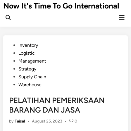
Skip
Now It's Time To Go International
to
Mai
content
Men
Posted
Inventory
in
Logistic
Management
Strategy
Supply Chain
Warehouse
PELATIHAN PEMERIKSAAN
BARANG DAN JASA
by
Faisal
•
August 25, 2023
•
0