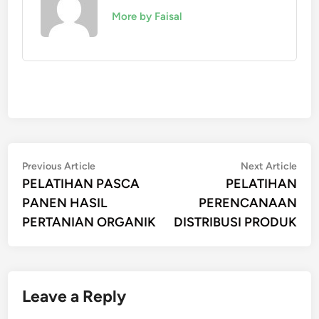
More by Faisal
Post
Previous
Nex
Previous Article
Next Article
article:
artic
PELATIHAN PASCA
PELATIHAN
navigation
PANEN HASIL
PERENCANAAN
PERTANIAN ORGANIK
DISTRIBUSI PRODUK
Leave a Reply