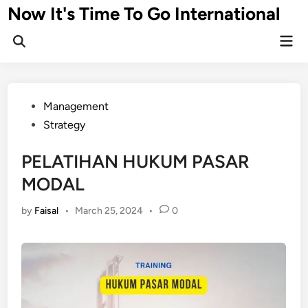
Skip
Now It's Time To Go International
to
Mai
content
Men
Posted
Management
in
Strategy
PELATIHAN HUKUM PASAR
MODAL
by
Faisal
•
March 25, 2024
•
0