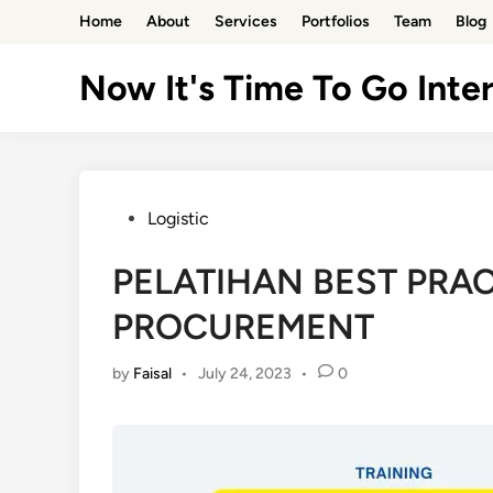
Skip
Home
About
Services
Portfolios
Team
Blog
to
content
Now It's Time To Go Inter
Posted
Logistic
in
PELATIHAN BEST PRA
PROCUREMENT
by
Faisal
•
July 24, 2023
•
0