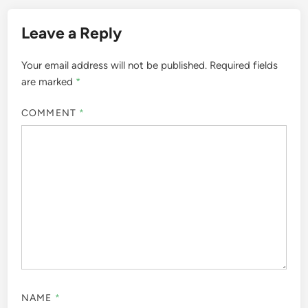
Leave a Reply
Your email address will not be published.
Required fields
are marked
*
COMMENT
*
NAME
*