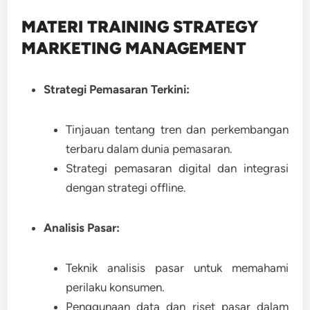
MATERI TRAINING STRATEGY
MARKETING MANAGEMENT
Strategi Pemasaran Terkini:
Tinjauan tentang tren dan perkembangan
terbaru dalam dunia pemasaran.
Strategi pemasaran digital dan integrasi
dengan strategi offline.
Analisis Pasar:
Teknik analisis pasar untuk memahami
perilaku konsumen.
Penggunaan data dan riset pasar dalam