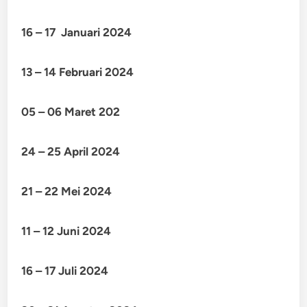
16 – 17 Januari 2024
13 – 14 Februari 2024
05 – 06 Maret 202
24 – 25 April 2024
21 – 22 Mei 2024
11 – 12 Juni 2024
16 – 17 Juli 2024