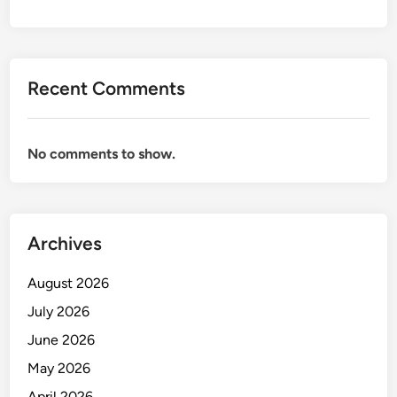
Recent Comments
No comments to show.
Archives
August 2026
July 2026
June 2026
May 2026
April 2026