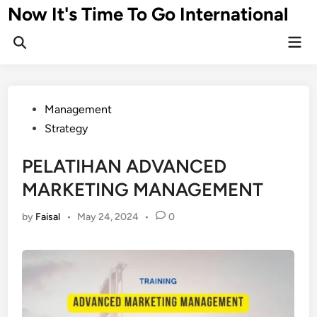
Skip
Now It's Time To Go International
to
Mai
content
Men
Posted
Management
in
Strategy
PELATIHAN ADVANCED
MARKETING MANAGEMENT
by
Faisal
•
May 24, 2024
•
0