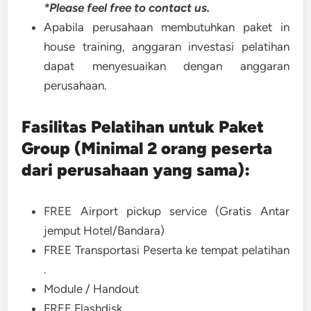
*Please feel free to contact us.
Apabila perusahaan membutuhkan paket in
house training, anggaran investasi pelatihan
dapat menyesuaikan dengan anggaran
perusahaan.
Fasilitas Pelatihan untuk Paket
Group (Minimal 2 orang peserta
dari perusahaan yang sama):
FREE Airport pickup service (Gratis Antar
jemput Hotel/Bandara)
FREE Transportasi Peserta ke tempat pelatihan
.
Module / Handout
FREE Flashdisk