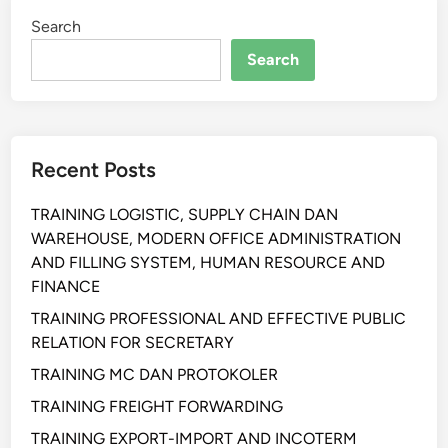
Search
Search
Recent Posts
TRAINING LOGISTIC, SUPPLY CHAIN DAN
WAREHOUSE, MODERN OFFICE ADMINISTRATION
AND FILLING SYSTEM, HUMAN RESOURCE AND
FINANCE
TRAINING PROFESSIONAL AND EFFECTIVE PUBLIC
RELATION FOR SECRETARY
TRAINING MC DAN PROTOKOLER
TRAINING FREIGHT FORWARDING
TRAINING EXPORT-IMPORT AND INCOTERM