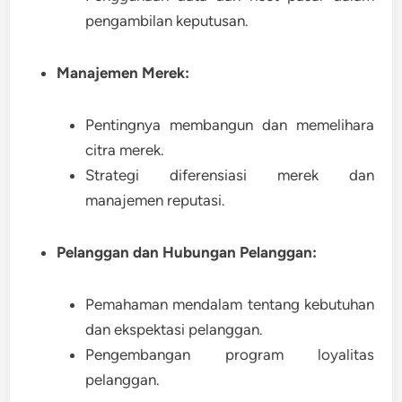
pengambilan keputusan.
Manajemen Merek:
Pentingnya membangun dan memelihara
citra merek.
Strategi diferensiasi merek dan
manajemen reputasi.
Pelanggan dan Hubungan Pelanggan:
Pemahaman mendalam tentang kebutuhan
dan ekspektasi pelanggan.
Pengembangan program loyalitas
pelanggan.