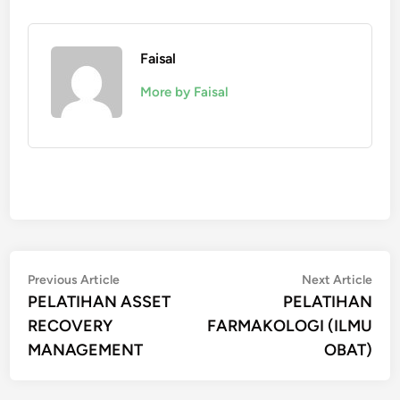
Faisal
More by Faisal
Post
Previous
Nex
Previous Article
Next Article
article:
artic
PELATIHAN ASSET
PELATIHAN
navigation
RECOVERY
FARMAKOLOGI (ILMU
MANAGEMENT
OBAT)