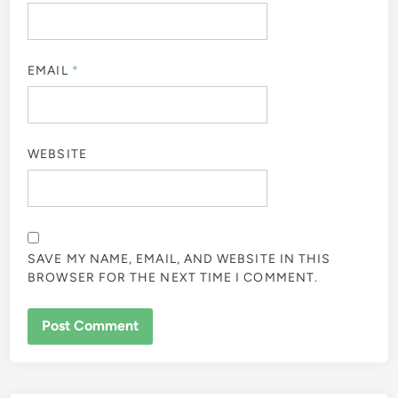
EMAIL
*
WEBSITE
SAVE MY NAME, EMAIL, AND WEBSITE IN THIS
BROWSER FOR THE NEXT TIME I COMMENT.