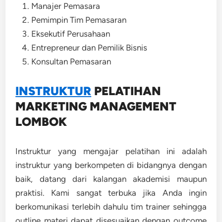
Manajer Pemasara
Pemimpin Tim Pemasaran
Eksekutif Perusahaan
Entrepreneur dan Pemilik Bisnis
Konsultan Pemasaran
INSTRUKTUR
PELATIHAN
MARKETING MANAGEMENT
LOMBOK
Instruktur yang mengajar pelatihan ini adalah
instruktur yang berkompeten di bidangnya dengan
baik, datang dari kalangan akademisi maupun
praktisi. Kami sangat terbuka jika Anda ingin
berkomunikasi terlebih dahulu tim trainer sehingga
outline materi dapat disesuaikan dengan outcome