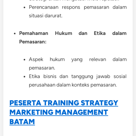
Perencanaan respons pemasaran dalam
situasi darurat.
Pemahaman Hukum dan Etika dalam
Pemasaran:
Aspek hukum yang relevan dalam
pemasaran.
Etika bisnis dan tanggung jawab sosial
perusahaan dalam konteks pemasaran.
PESERTA TRAINING STRATEGY
MARKETING MANAGEMENT
BATAM