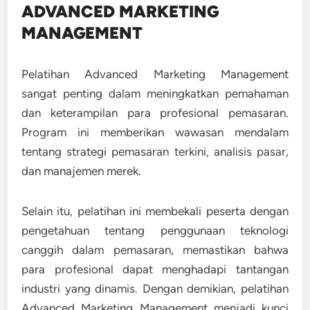
ADVANCED MARKETING
MANAGEMENT
Pelatihan Advanced Marketing Management
sangat penting dalam meningkatkan pemahaman
dan keterampilan para profesional pemasaran.
Program ini memberikan wawasan mendalam
tentang strategi pemasaran terkini, analisis pasar,
dan manajemen merek.
Selain itu, pelatihan ini membekali peserta dengan
pengetahuan tentang penggunaan teknologi
canggih dalam pemasaran, memastikan bahwa
para profesional dapat menghadapi tantangan
industri yang dinamis. Dengan demikian, pelatihan
Advanced Marketing Management menjadi kunci