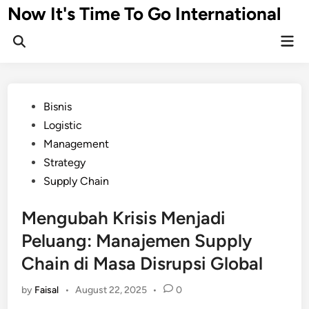
Skip
Now It's Time To Go International
to
Mai
content
Men
Posted
Bisnis
in
Logistic
Management
Strategy
Supply Chain
Mengubah Krisis Menjadi
Peluang: Manajemen Supply
Chain di Masa Disrupsi Global
by
Faisal
•
August 22, 2025
•
0