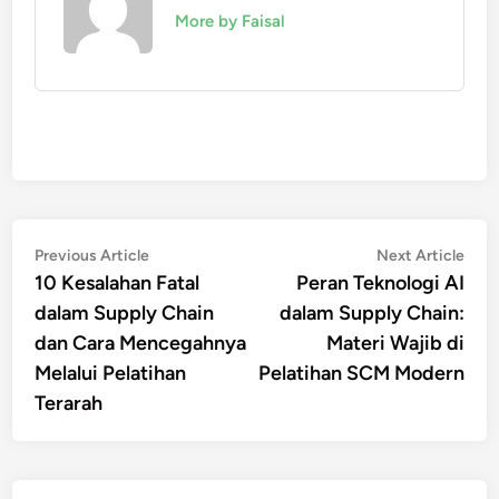
More by Faisal
Post
Previous
Nex
Previous Article
Next Article
article:
artic
10 Kesalahan Fatal
Peran Teknologi AI
navigation
dalam Supply Chain
dalam Supply Chain:
dan Cara Mencegahnya
Materi Wajib di
Melalui Pelatihan
Pelatihan SCM Modern
Terarah