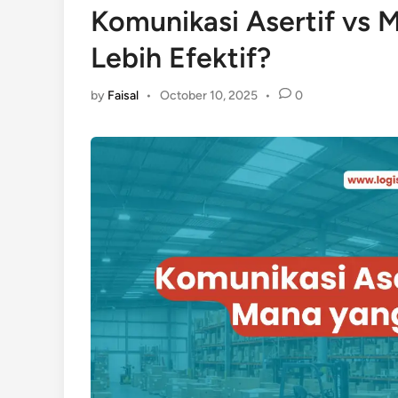
Komunikasi Asertif vs 
Lebih Efektif?
by
Faisal
•
October 10, 2025
•
0