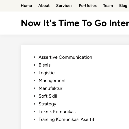
Skip
Home
About
Services
Portfolios
Team
Blog
to
content
Now It's Time To Go Inter
Posted
Assertive Communication
in
Bisnis
Logistic
Management
Manufaktur
Soft Skill
Strategy
Teknik Komunikasi
Training Komunikasi Asertif